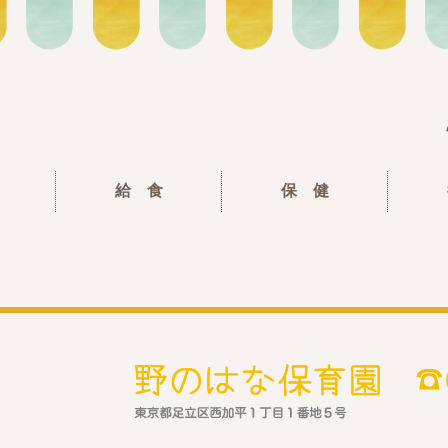
給 食
保 健