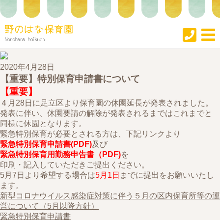
2020年4月28日
【重要】特別保育申請書について
【重要】
４月28日に足立区より保育園の休園延長が発表されました。
発表に伴い、休園要請の解除が発表されるまではこれまでと
同様に休園となります。
緊急特別保育が必要とされる方は、下記リンクより
緊急特別保育申請書(PDF)
及び
緊急特別保育用勤務申告書（PDF)
を
印刷・記入していただきご提出ください。
5月7日より希望する場合は
5月1日
までに提出をお願いいたし
ます。
新型コロナウイルス感染症対策に伴う５月の区内保育所等の運
営について（5月以降方針）
緊急特別保育申請書