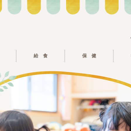
給 食
保 健