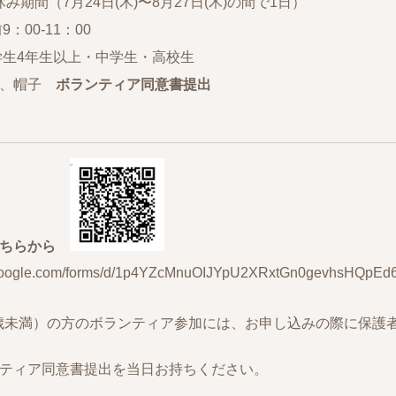
間（7月24日(木)〜8月27日(木)の間で1日）
00-11：00
生4年生以上・中学生・高校生
筒、帽子
ボランティア同意書提出
ちらから
s.google.com/forms/d/1p4YZcMnuOIJYpU2XRxtGn0gevhsHQpEd
 歳未満）の方のボランティア参加には、お申し込みの際に保護
ティア同意書提出を当日お持ちください。